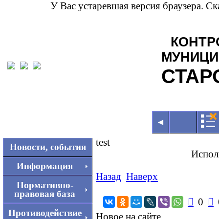
У Вас устаревшая версия браузера. С
КОНТР
МУНИЦИ
СТАР
◄
test
Новости, события
Испол
Информация
Назад
Наверх
Нормативно-
правовая база

0

Противодействие
Новое на сайте