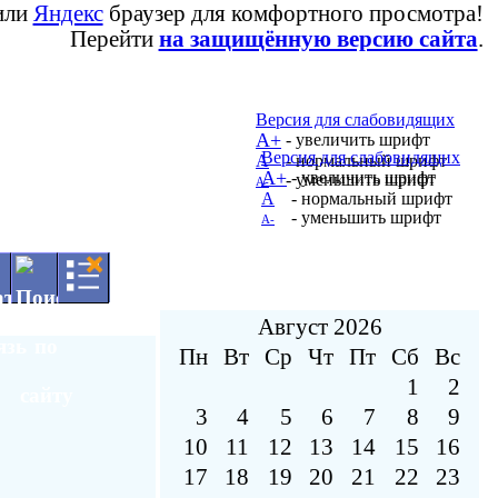
или
Яндекс
браузер для комфортного просмотра!
Перейти
на защищённую версию сайта
.
Версия для слабовидящих
А+
- увеличить шрифт
Версия для слабовидящих
А
- нормальный шрифт
А+
- увеличить шрифт
- уменьшить шрифт
А-
А
- нормальный шрифт
- уменьшить шрифт
А-
Август 2026
Пн
Вт
Ср
Чт
Пт
Сб
Вс
1
2
3
4
5
6
7
8
9
10
11
12
13
14
15
16
17
18
19
20
21
22
23