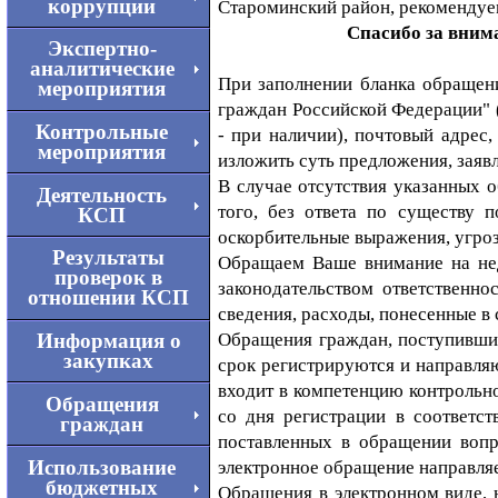
коррупции
Староминский район, рекомендуем
Cпасибо за внимание к на
Экспертно-
аналитические
При заполнении бланка обращен
мероприятия
граждан Российской Федерации" 
Контрольные
- при наличии), почтовый адрес
мероприятия
изложить суть предложения, заявл
В случае отсутствия указанных о
Деятельность
того, без ответа по существу 
КСП
оскорбительные выражения, угроз
Результаты
Обращаем Ваше внимание на нед
проверок в
законодательством ответственн
отношении КСП
сведения, расходы, понесенные в 
Обращения граждан, поступившие
Информация о
закупках
срок регистрируются и направля
входит в компетенцию контрольн
Обращения
со дня регистрации в соответс
граждан
поставленных в обращении вопр
Использование
электронное обращение направляе
бюджетных
Обращения в электронном виде, 