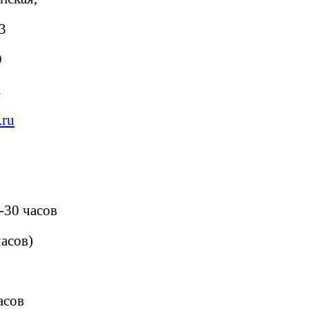
3
9
2
ru
-30 часов
часов)
асов