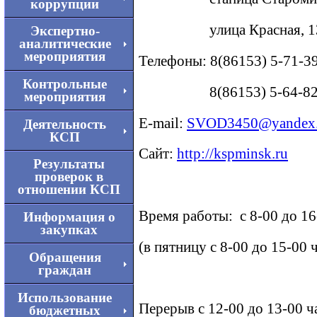
коррупции
улица Красная, 1
Экспертно-
аналитические
мероприятия
Телефоны: 8(86153) 5-71-3
Контрольные
8(86153) 5-64-8
мероприятия
Е-mail:
SVOD3450@yandex.
Деятельность
КСП
Сайт:
http://kspminsk.ru
Результаты
проверок в
отношении КСП
Время работы: с 8-00 до 16
Информация о
закупках
(в пятницу с 8-00 до 15-00 
Обращения
граждан
Использование
Перерыв с 12-00 до 13-00 ч
бюджетных