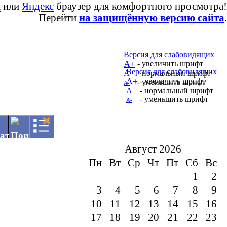
a
или
Яндекс
браузер для комфортного просмотра!
Перейти
на защищённую версию сайта
.
Версия для слабовидящих
А+
- увеличить шрифт
Версия для слабовидящих
А
- нормальный шрифт
А+
- увеличить шрифт
- уменьшить шрифт
А-
А
- нормальный шрифт
- уменьшить шрифт
А-
Август 2026
Пн
Вт
Ср
Чт
Пт
Сб
Вс
1
2
3
4
5
6
7
8
9
10
11
12
13
14
15
16
17
18
19
20
21
22
23