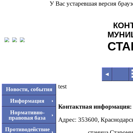
У Вас устаревшая версия брау
КОН
МУНИ
СТА
◄
test
Новости, события
Информация
Контактная информация:
Нормативно-
правовая база
Адрес: 353600, Краснодарс
Противодействие
станица Староминс