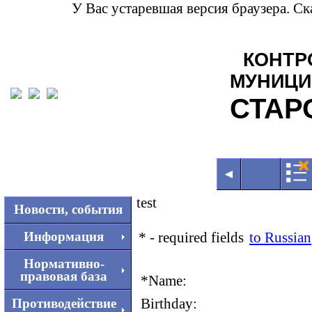
У Вас устаревшая версия браузера. С
КОНТР
МУНИЦИ
СТАР
◄
test
Новости, события
*
- required fields
to Russian
Информация
Нормативно-
правовая база
*
Name:
Birthday:
Противодействие